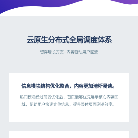
云原生分布式全局调度体系
留存增长方案 - 内容驱动用户回流
信息模块结构优化整合，内容更加清晰易读。
热门模块经过前置优化后，首页能够优先展示核心内容区
域，帮助用户快速定位信息，提升整体页面浏览效率。