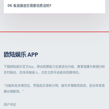
06. 看直播是否需要收费说明?
欧陆娱乐 APP
下载欧陆娱乐官方App，移动观赛能力全面进化升级，赛事直播与数据分析
实时联动，支持多端接入，点击立即开启高效观赛体验。
“功能布局合理优化，界面层次清晰分明，操作步骤精简高效，适合体育直
播长期使用。”
用户评论