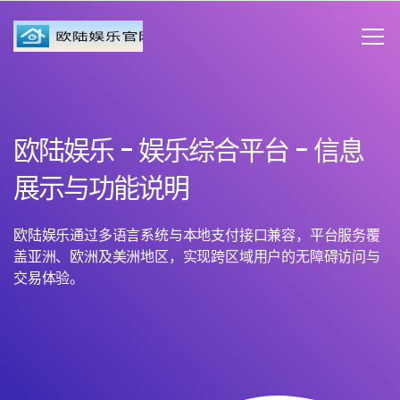
欧陆娱乐 - 娱乐综合平台 - 信息
展示与功能说明
欧陆娱乐通过多语言系统与本地支付接口兼容，平台服务覆
盖亚洲、欧洲及美洲地区，实现跨区域用户的无障碍访问与
交易体验。