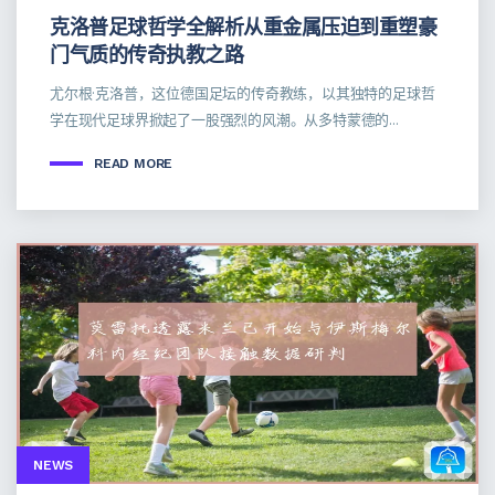
克洛普足球哲学全解析从重金属压迫到重塑豪
门气质的传奇执教之路
尤尔根·克洛普，这位德国足坛的传奇教练，以其独特的足球哲
学在现代足球界掀起了一股强烈的风潮。从多特蒙德的...
READ MORE
NEWS