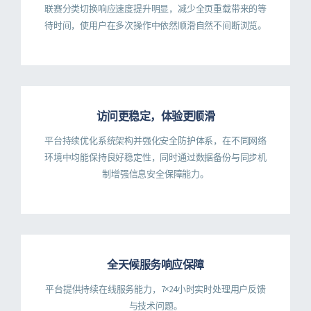
联赛分类切换响应速度提升明显，减少全页重载带来的等
待时间，使用户在多次操作中依然顺滑自然不间断浏览。
访问更稳定，体验更顺滑
平台持续优化系统架构并强化安全防护体系，在不同网络
环境中均能保持良好稳定性，同时通过数据备份与同步机
制增强信息安全保障能力。
全天候服务响应保障
平台提供持续在线服务能力，7×24小时实时处理用户反馈
与技术问题。