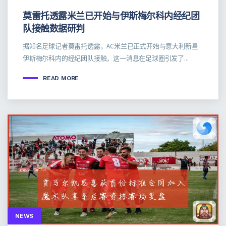
莫雷托透露米兰已开始与伊斯梅尔科内经纪团
队接触数据研判
据知名足球记者莫雷托透露，AC米兰已正式开始与意大利新星
伊斯梅尔科内的经纪团队接触，这一消息在足球圈引发了...
READ MORE
NEWS