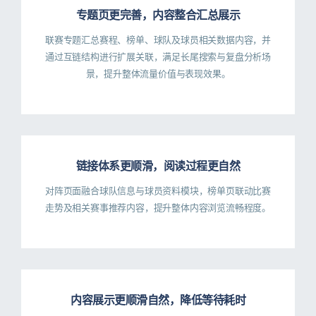
专题页更完善，内容整合汇总展示
联赛专题汇总赛程、榜单、球队及球员相关数据内容，并
通过互链结构进行扩展关联，满足长尾搜索与复盘分析场
景，提升整体流量价值与表现效果。
链接体系更顺滑，阅读过程更自然
对阵页面融合球队信息与球员资料模块，榜单页联动比赛
走势及相关赛事推荐内容，提升整体内容浏览流畅程度。
内容展示更顺滑自然，降低等待耗时