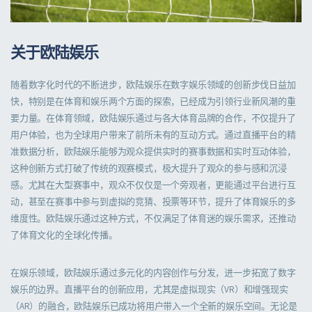
关于欧陆娱乐
随着数字化时代的不断进步，欧陆娱乐在数字娱乐领域的创新步伐日益加
快，特别是在体育和娱乐两个方面的探索，已经成为引领行业新风潮的重
要力量。在体育领域，欧陆娱乐通过与各大体育品牌的合作，不仅提升了
用户体验，也为全球用户带来了前所未有的互动方式。通过直播平台的精
准数据分析，欧陆娱乐能够为观众提供实时的赛事数据和实时互动体验，
这种创新方式打破了传统的观赛模式，极大提升了观众的参与感和沉浸
感。尤其在大型赛事中，观众不仅仅是一个旁观者，更能通过平台进行互
动，甚至在赛事中参与到虚拟的竞猜、投票等环节，提升了体育娱乐的多
维度性。欧陆娱乐通过这种方式，不仅满足了体育迷的娱乐需求，还推动
了体育文化的全球化传播。
在娱乐领域，欧陆娱乐通过多元化的内容创作与分发，进一步拓宽了数字
娱乐的边界。直播平台的创新应用，尤其是虚拟现实（VR）和增强现实
（AR）的融合，欧陆娱乐已成功将用户带入一个全新的娱乐空间。无论是